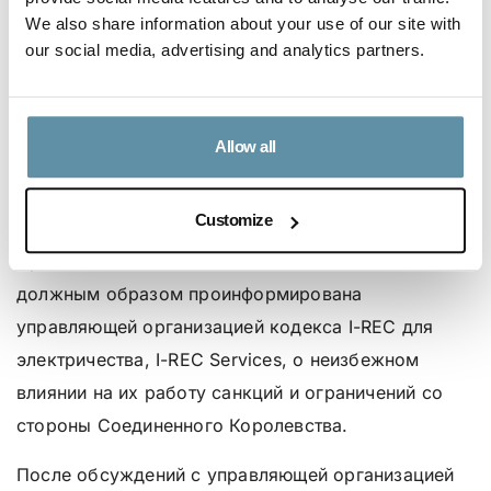
We also share information about your use of our site with
ограничения на использование своих продуктов и
our social media, advertising and analytics partners.
услуг в Российской Федерации, либо в
соответствии с санкционным законодательством,
в стране их деятельности, либо по коммерческим
Allow all
причинам. Эти ограничения включают в себя
основные элементы, необходимые для работы I-
Customize
REC для электричества в Российской Федерации.
Организация I-REC Standard Foundation была
должным образом проинформирована
управляющей организацией кодекса I-REC для
электричества, I-REC Services, о неизбежном
влиянии на их работу санкций и ограничений со
стороны Соединенного Королевства.
После обсуждений с управляющей организацией