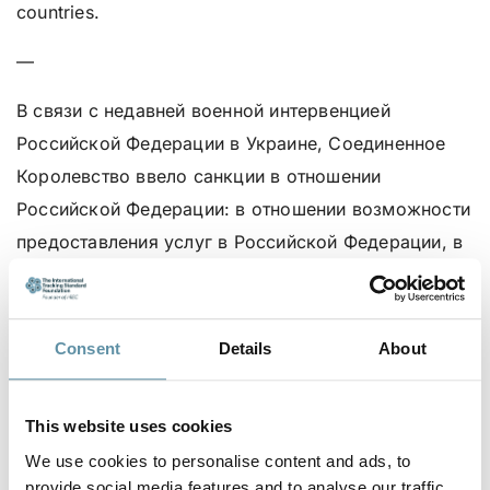
countries.
—
В связи с недавней военной интервенцией
Российской Федерации в Украине, Соединенное
Королевство ввело санкции в отношении
Российской Федерации: в отношении возможности
предоставления услуг в Российской Федерации, в
отношении российских товаров и некоторых
российских компаний.
Consent
Details
About
I-REC для электричества и связанный с ним реестр
зависят в своей работе от нескольких организаций
во многих странах, включая прямые лицензионные
This website uses cookies
соглашения для использования различных
We use cookies to personalise content and ads, to
технологий. Многие из этих организаций наложили
provide social media features and to analyse our traffic.