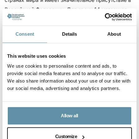
странах мира и имеет значительное присутствие в
Российской Федерации. Для своих 14 магазинов
IKEA, дистрибьюторского подразделения и трех
торговых центров, работающих в России,
Ingka
Consent
Details
About
Group предоставила возможность
перехода
на
возобновляе
мую
солнечную
электроэнерги
ю
,
подтвержденную
This website uses cookies
сертификатами I-REC (E)
We use cookies to personalise content and ads, to
provide social media features and to analyse our traffic.
В апреле
Ingka Group согласилась приобрести
у
We also share information about your use of our site with
ООО «Солар Системс» 49% акций компаний,
our social media, advertising and analytics partners.
владеющих восемью солнечными
электростанциями на юго-западе России. А в июле
Allow all
компании подписали серию соглашений о покупке
сертификатов Стандарта I-REC, выпущенных
организацией Цель Номер Семь (также известной
Customize